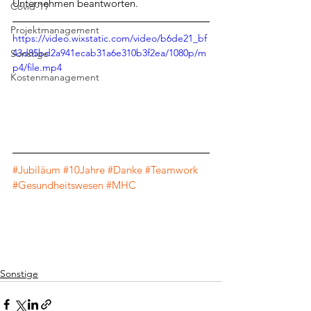
Unternehmen beantworten.
Covid-19
Projektmanagement
https://video.wixstatic.com/video/b6de21_bf
43d85bd2a941ecab31a6e310b3f2ea/1080p/m
Sonstige
p4/file.mp4
Kostenmanagement
#Jubiläum
#10Jahre
#Danke
#Teamwork
#Gesundheitswesen
#MHC
Sonstige