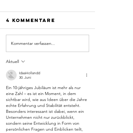
4 Kommentare
Kommentar verfassen...
Frauen b
Diversität in
Muller
der
Healthc
strategischen
Aktuell
Consult
Führung von
IdaaHollandd
Schweizer
30. Juni
Spitälern
Ein 10-jähriges Jubiläum ist mehr als nur 
eine Zahl – es ist ein Moment, in dem 
sichtbar wird, wie aus Ideen über die Jahre 
echte Erfahrung und Stabilität entsteht. 
Besonders interessant ist dabei, wenn ein 
Unternehmen nicht nur zurückblickt, 
sondern seine Entwicklung in Form von 
persönlichen Fragen und Einblicken teilt, 