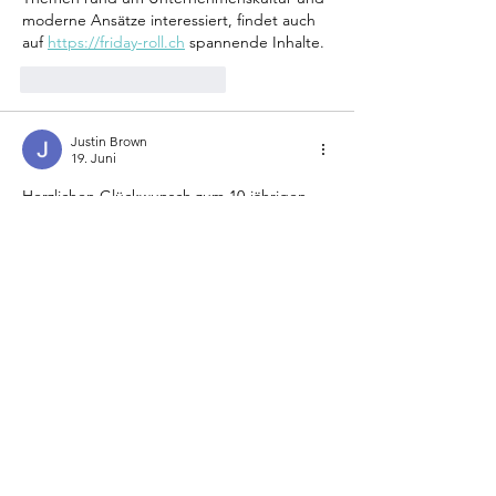
moderne Ansätze interessiert, findet auch 
auf 
https://friday-roll.ch
 spannende Inhalte.
Gefällt mir
Antworten
Justin Brown
19. Juni
Herzlichen Glückwunsch zum 10-jährigen 
Jubiläum! Ich bin über 
posido
 auf diesen 
Beitrag gestoßen und fand die Idee mit 
dem Video und den sieben Fragen wirklich 
gelungen. Es ist immer spannend zu sehen, 
wie sich ein Unternehmen über die Jahre 
entwickelt hat und welche Erfahrungen 
dabei gesammelt wurden. Zehn Jahre sind 
eine beeindruckende Leistung und ein 
Grund zum Feiern. Ich wünsche dem 
gesamten Team weiterhin viel Erfolg und 
viele weitere erfolgreiche Jahre.
Bearbeitet