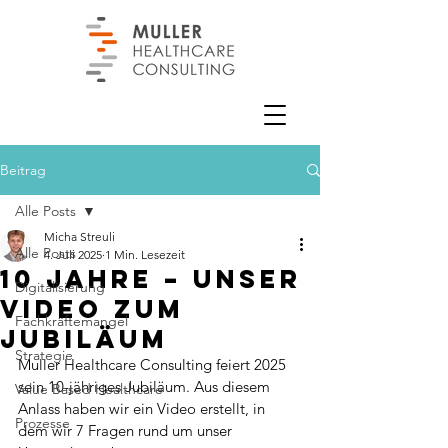
Beitrag
Alle Posts
Micha Streuli
Alle Posts
4. Juli 2025
1 Min. Lesezeit
10 Jahre – Unser
Digitalisierung
Video zum
Fachkräftemangel
Jubiläum
Strategie
Muller Healthcare Consulting feiert 2025 
sein 10-jähriges Jubiläum. Aus diesem 
Value Based Healthcare
Anlass haben wir ein Video erstellt, in 
Prozesse
dem wir 7 Fragen rund um unser 