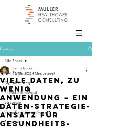
Beitrag
Alle Posts
Sanna Gubler
Alle Posts
13. Mai 2022
4 Min. Lesezeit
Viele Daten, zu
Digitalisierung
wenig
Fachkräftemangel
Anwendung – ein
Strategie
Daten-Strategie-
Value Based Healthcare
Ansatz für
Gesundheits-
Prozesse