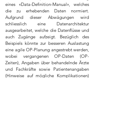
eines «Data-Definition-Manual», welches 
die zu erhebenden Daten normiert. 
Aufgrund dieser Abwägungen wird 
schliesslich eine Datenarchitektur 
ausgearbeitet, welche die Datenflüsse und 
auch Zugänge aufzeigt. Bezüglich des 
Beispiels könnte zur besseren Auslastung 
eine agile OP-Planung angestrebt werden, 
wobei vergangenen OP-Daten (OP-
Zeiten), Angaben über behandelnde Ärzte 
und Fachkräfte sowie Patientenangaben 
(Hinweise auf mögliche Komplikationen) 
miteinfliessen.
Abschliessend geht es um die 
konkrete 
Umsetzung
. In diesem Schritt ist es wichtig, 
die Einhaltung der gesetzlichen 
Rahmenbedingungen und die 
Gewährleistung der Datensicherheit 
laufend im Auge zu behalten. Je nach 