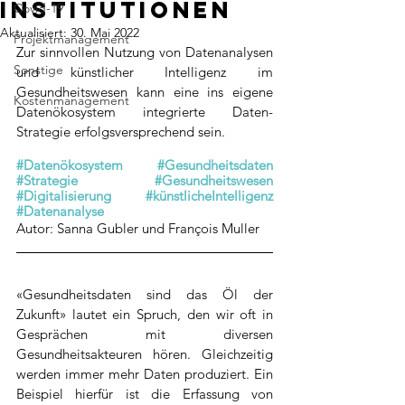
institutionen
Covid-19
Aktualisiert:
30. Mai 2022
Projektmanagement
Zur sinnvollen Nutzung von Datenanalysen 
Sonstige
und künstlicher Intelligenz im 
Gesundheitswesen kann eine ins eigene 
Kostenmanagement
Datenökosystem integrierte Daten-
Strategie erfolgsversprechend sein.
#Datenökosystem
#Gesundheitsdaten
#Strategie
#Gesundheitswesen
#Digitalisierung
#künstlicheIntelligenz
#Datenanalyse
Autor: Sanna Gubler und François Muller
«Gesundheitsdaten sind das Öl der 
Zukunft» lautet ein Spruch, den wir oft in 
Gesprächen mit diversen 
Gesundheitsakteuren hören. Gleichzeitig 
werden immer mehr Daten produziert. Ein 
Beispiel hierfür ist die Erfassung von 