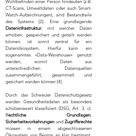
Wohlbefinden einer Person hindeuten (z.B. 
CT-Scans, Umweltdaten oder auch Smart-
Watch-Aufzeichnungen), sind Bestandteile 
des Systems [2]. Eine grundlegende 
Dateninfrastruktur
, mit welcher Daten 
erhoben, gespeichert und geteilt werden 
können, ist somit zentral für ein 
Datenökosystem. Hierfür kann ein 
sogenanntes «Data-Warehouse» genutzt 
werden, womit Daten aus 
unterschiedlichen Datenquellen 
zusammengeführt, gesammelt und 
gesichert werden können [4]. 
Durch das Schweizer Datenschutzgesetz 
werden Gesundheitsdaten als besonders 
schützenswert klassifiziert (DSG, Art. 3, c). 
R
echtliche Grundlagen
, 
Sicherheitsvorkehrungen 
und 
Zugriffsrechte 
müssen in einem abgeschlossenen 
Ökosystem von Beginn an klar bestimmt, 