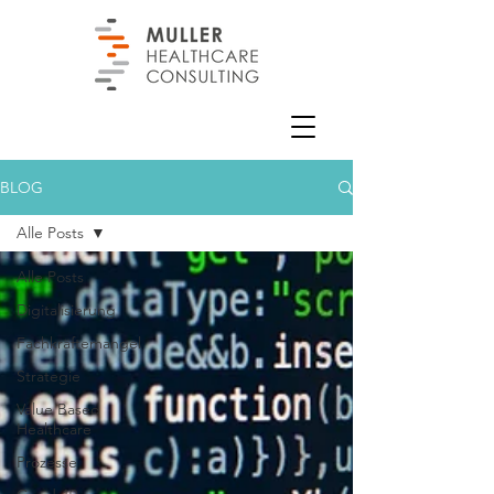
BLOG
Alle Posts
Alle Posts
Digitalisierung
Fachkräftemangel
Strategie
Value Based
Healthcare
Prozesse