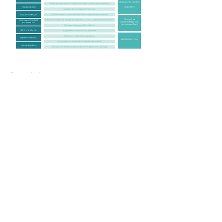
Resultat:
Die neu definierten Prozesse sind
konsequent patientenorientiert
und steigern somit die
Wettbewerbsfähigkeit des
Kantonsspitals nachhaltig. Die
Stationsgrösse wurde von heute 18
auf zukünftig 36 Betten
ausgedehnt und diverse
Massnahmen zur Reduktion der
Verweildauer wurden definiert. Die
damit verbundenen
Kosteneinsparungen wurden zum
Teil in die Qualität reinvestiert: so