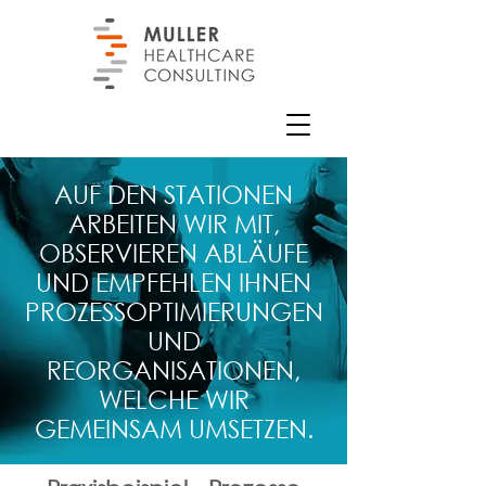
AUF DEN STATIONEN
ARBEITEN WIR MIT,
OBSERVIEREN ABLÄUFE
UND EMPFEHLEN IHNEN
PROZESSOPTIMIERUNGEN
UND
REORGANISATIONEN,
WELCHE WIR
GEMEINSAM UMSETZEN.