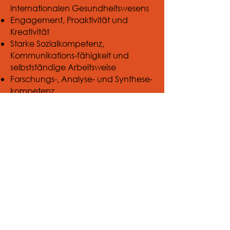
internationalen Gesundheitswesens
Engagement, Proaktivität und
Kreativität
Starke Sozialkompetenz,
Kommunikations-fähigkeit und
selbstständige Arbeitsweise
Forschungs-, Analyse- und Synthese-
kompetenz
Sehr gute Kenntnisse in MS Office
(PowerPoint, Excel, Word)
Projektleitung und
Mitarbeit in
Beratungsprojekten im
Schweizer und
internationalen
Gesundheitswesen
Mitwirkung bei der
Akquisition von nationalen