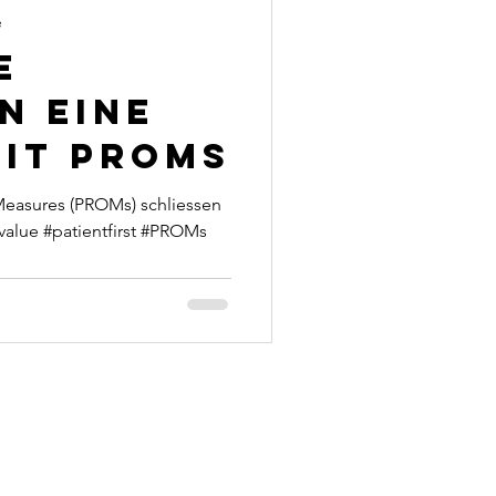
e
e
n eine
mit PROMs
easures (PROMs) schliessen
value #patientfirst #PROMs