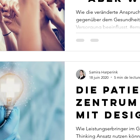
Wie die veränderte Anspruc
gegenüber dem Gesundheits
Versorgung beeinflusst. #e
Samira Harperink
18 juin 2020
5 min de lectur
Die Pati
Zentrum
mit Desi
Thinkin
Wie Leistungserbringer im 
Thinking Ansatz nutzen könn