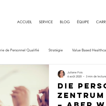
ACCUEIL
SERVICE
BLOG
ÉQUIPE
CARR
rie de Personnel Qualifié
Stratégie
Value Based Healthca
Juliane Fois
6 août 2020
3 min de lectur
Die Pers
Zentrum
– aber w