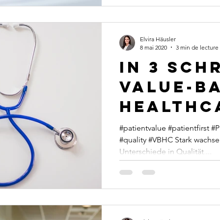
Elvira Häusler
8 mai 2020
3 min de lecture
In 3 Sch
value-b
healthc
#patientvalue #patientfirst
#quality #VBHC Stark wachs
Unterschiede in Qualität,...