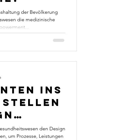
hshaltung der Bevölkerung
wesen die medizinische
mpowerment...
e
enten ins
 stellen
gn
g
Gesundheitswesen den Design
en, um Prozesse, Leistungen