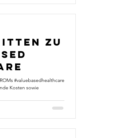
ritten zu
ased
are
 #PROMs #valuebasedhealthcare
ende Kosten sowie