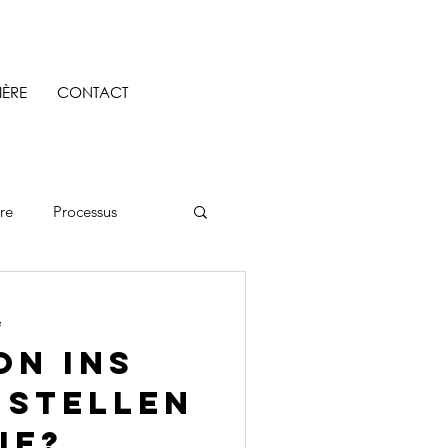
IÈRE
CONTACT
re
Processus
e
on ins
 stellen
ie?