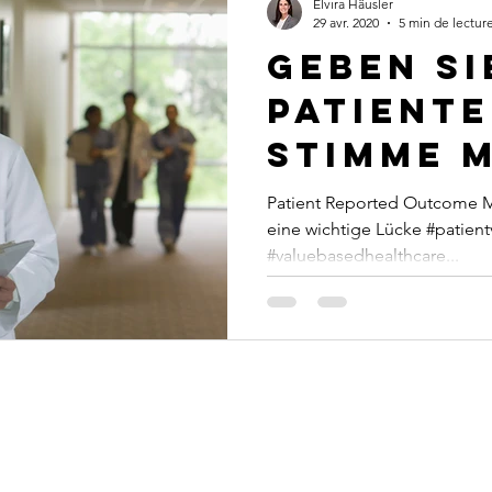
Elvira Häusler
29 avr. 2020
5 min de lectur
Geben Si
Patiente
Stimme 
Patient Reported Outcome M
eine wichtige Lücke #patient
#valuebasedhealthcare...