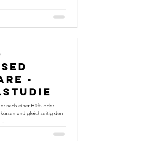
.
e
ased
are -
lstudie
uer nach einer Hüft- oder
kürzen und gleichzeitig den
..