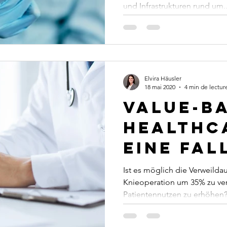
und Infrastrukturen rund um..
Elvira Häusler
18 mai 2020
4 min de lectur
Value-b
healthc
eine Fal
Ist es möglich die Verweilda
Knieoperation um 35% zu ver
Patientennutzen zu erhöhen?.