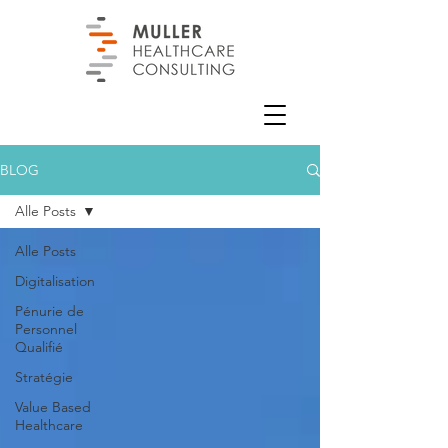
BLOG
Alle Posts
Alle Posts
Digitalisation
Pénurie de
Personnel
Qualifié
Stratégie
Value Based
Healthcare