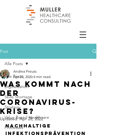
Post
Alle Posts
Andrea Preuss
Alle Posts
Apr 23, 2020
4 min read
Was kommt nach
Digitalisation
der
Skills Shortage
Coronavirus-
Strategy
Krise?
Value Based Healthcare
Updated:
Apr 28, 2022
Nachhaltige 
Processes
Infektionsprävention