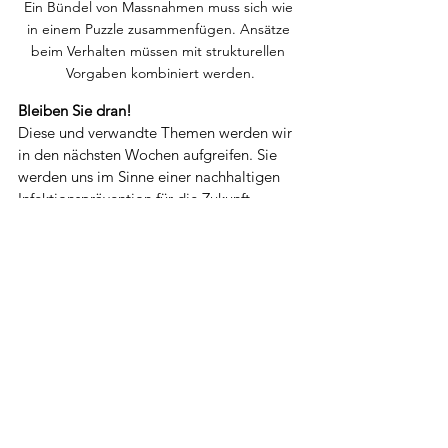
Ein Bündel von Massnahmen muss sich wie 
in einem Puzzle zusammenfügen. Ansätze 
beim Verhalten müssen mit strukturellen 
Vorgaben kombiniert werden.
Bleiben Sie dran!
Diese und verwandte Themen werden wir 
in den nächsten Wochen aufgreifen. Sie 
werden uns im Sinne einer nachhaltigen 
Infektionsprävention für die Zukunft 
beschäftigen.
Dr. Andrea Preuss ist Gastautorin mit 
langjähriger Industrie-Erfahrung in der 
Hygiene und Infektions­prävention. In einer 
mehrteiligen Serie greift sie für uns 
ausgewählte Themen in diesem 
Fachgebiet auf.
Literaturverzeichnis
European  Observatory on Health Systems 