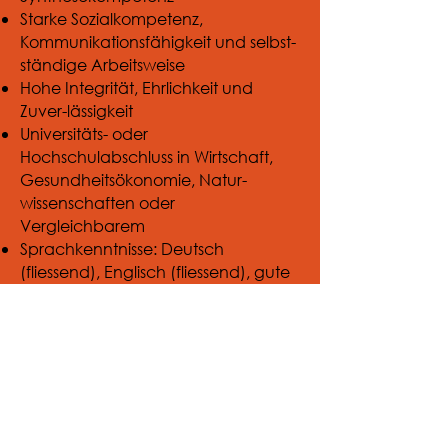
Starke Sozialkompetenz,
Kommunikationsfähigkeit und selbst-
ständige Arbeitsweise
Hohe Integrität, Ehrlichkeit und
Zuver-lässigkeit
Universitäts- oder
Hochschulabschluss in Wirtschaft,
Gesundheitsökonomie, Natur-
wissenschaften oder
Vergleichbarem
Sprachkenntnisse: Deutsch
(fliessend), Englisch (fliessend), gute
Französisch-kenntnisse von Vorteil
Übernahme von
anspruchsvollen und
vielfältigen
Kundenprojekten in der
Rolle als Projektleitung