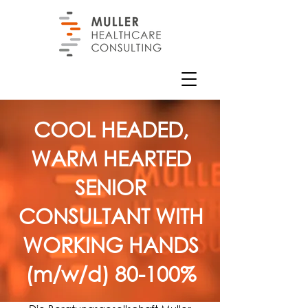
COOL HEADED,
WARM HEARTED
SENIOR
CONSULTANT WITH
WORKING HANDS
(m/w/d) 80-100%