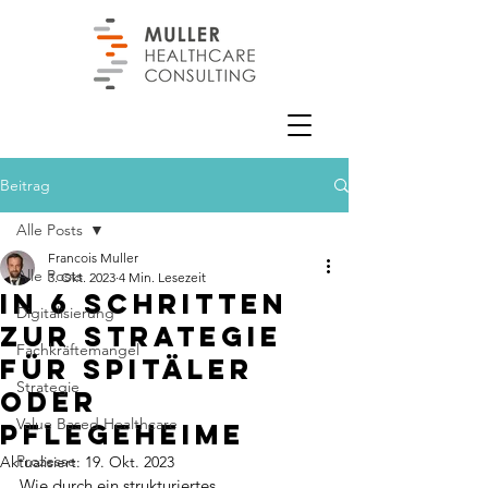
Beitrag
Alle Posts
Francois Muller
Alle Posts
3. Okt. 2023
4 Min. Lesezeit
In 6 Schritten
Digitalisierung
zur Strategie
Fachkräftemangel
für Spitäler
Strategie
oder
Value Based Healthcare
Pflegeheime
Prozesse
Aktualisiert:
19. Okt. 2023
Wie durch ein strukturiertes 