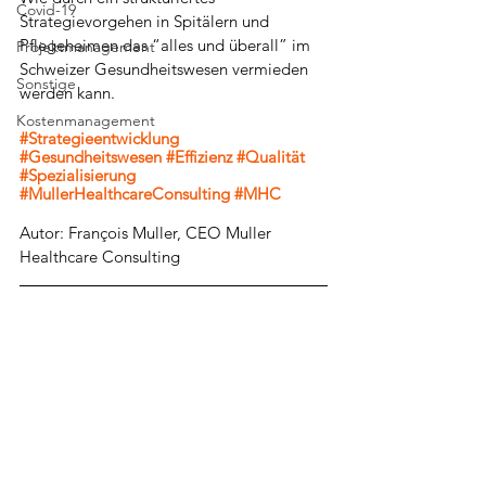
Covid-19
Strategievorgehen in Spitälern und 
Pflegeheimen das “alles und überall” im 
Projektmanagement
Schweizer Gesundheitswesen vermieden 
Sonstige
werden kann.
Kostenmanagement
#Strategieentwicklung
#Gesundheitswesen
#Effizienz
#Qualität
#Spezialisierung
#MullerHealthcareConsulting
#MHC
Autor: François Muller, CEO Muller 
Healthcare Consulting